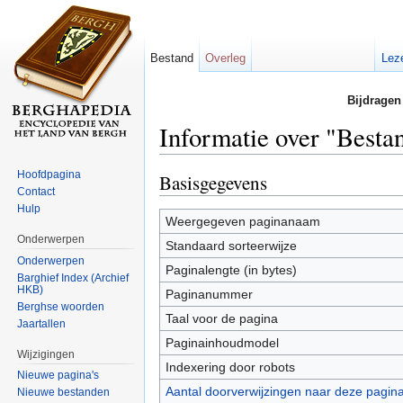
Bestand
Overleg
Lez
Bijdragen
Informatie over "Best
Ga naar:
navigatie
,
zoeken
Hoofdpagina
Basisgegevens
Contact
Hulp
Weergegeven paginanaam
Onderwerpen
Standaard sorteerwijze
Onderwerpen
Paginalengte (in bytes)
Barghief Index (Archief
HKB)
Paginanummer
Berghse woorden
Taal voor de pagina
Jaartallen
Paginainhoudmodel
Wijzigingen
Indexering door robots
Nieuwe pagina's
Aantal doorverwijzingen naar deze pagin
Nieuwe bestanden