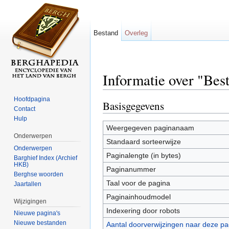
Bestand
Overleg
Informatie over "Be
Ga naar:
navigatie
,
zoeken
Hoofdpagina
Basisgegevens
Contact
Hulp
Weergegeven paginanaam
Onderwerpen
Standaard sorteerwijze
Onderwerpen
Paginalengte (in bytes)
Barghief Index (Archief
HKB)
Paginanummer
Berghse woorden
Taal voor de pagina
Jaartallen
Paginainhoudmodel
Wijzigingen
Indexering door robots
Nieuwe pagina's
Nieuwe bestanden
Aantal doorverwijzingen naar deze pa