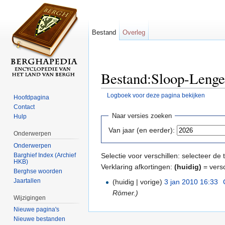
Bestand
Overleg
Bestand:Sloop-Lengel
Logboek voor deze pagina bekijken
Hoofdpagina
Ga naar:
navigatie
,
zoeken
Contact
Naar versies zoeken
Hulp
Van jaar (en eerder):
Onderwerpen
Onderwerpen
Barghief Index (Archief
Selectie voor verschillen: selecteer d
HKB)
Verklaring afkortingen:
(huidig)
= versc
Berghse woorden
Jaartallen
(huidig | vorige)
3 jan 2010 16:33
‎
Römer.)
Wijzigingen
Nieuwe pagina's
Nieuwe bestanden