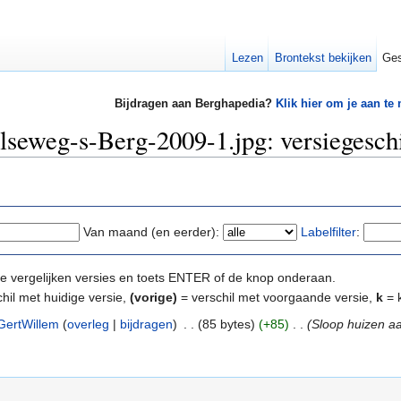
Lezen
Brontekst bekijken
Ges
Bijdragen aan Berghapedia?
Klik hier om je aan te
seweg-s-Berg-2009-1.jpg: versiegesch
Van maand (en eerder):
Labelfilter
:
e te vergelijken versies en toets ENTER of de knop onderaan.
hil met huidige versie,
(vorige)
= verschil met voorgaande versie,
k
= k
GertWillem
(
overleg
|
bijdragen
)
‎
. .
(85 bytes)
(+85)
‎
. .
(Sloop huizen a