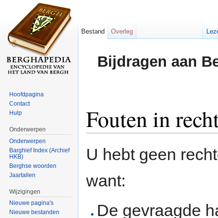
Bestand
Overleg
Lez
Bijdragen aan B
Hoofdpagina
Contact
Fouten in rech
Hulp
Onderwerpen
Ga naar:
navigatie
,
zoeken
Onderwerpen
U hebt geen rech
Barghief Index (Archief
HKB)
Berghse woorden
want:
Jaartallen
Wijzigingen
Nieuwe pagina's
De gevraagde h
Nieuwe bestanden