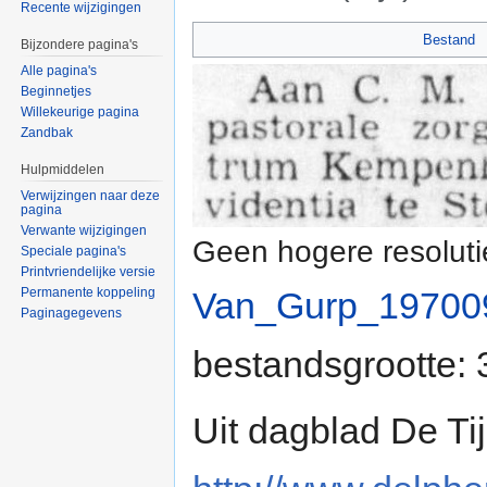
Recente wijzigingen
Ga naar:
navigatie
,
zoeken
Bestand
Bijzondere pagina's
Alle pagina's
Beginnetjes
Willekeurige pagina
Zandbak
Hulpmiddelen
Verwijzingen naar deze
pagina
Verwante wijzigingen
Geen hogere resoluti
Speciale pagina's
Printvriendelijke versie
Permanente koppeling
Van_Gurp_197009
Paginagegevens
bestandsgrootte:
Uit dagblad De Ti