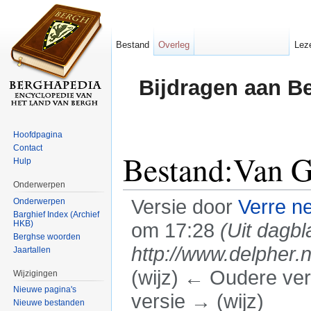
Bestand
Overleg
Lez
Bijdragen aan B
Hoofdpagina
Contact
Bestand:Van G
Hulp
Onderwerpen
Versie door
Verre n
Onderwerpen
Barghief Index (Archief
HKB)
om 17:28
(Uit dagb
Berghse woorden
http://www.delpher.n
Jaartallen
(wijz) ← Oudere vers
Wijzigingen
Nieuwe pagina's
versie → (wijz)
Nieuwe bestanden