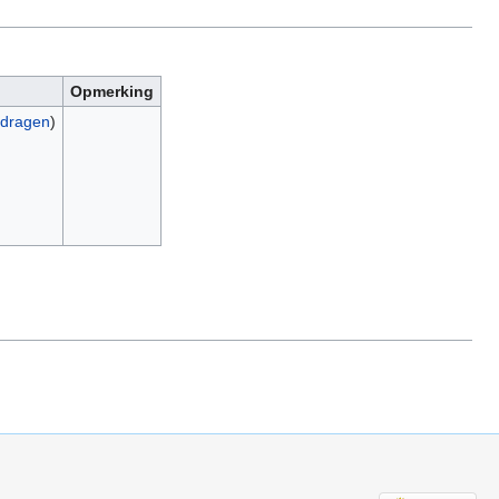
Opmerking
jdragen
)