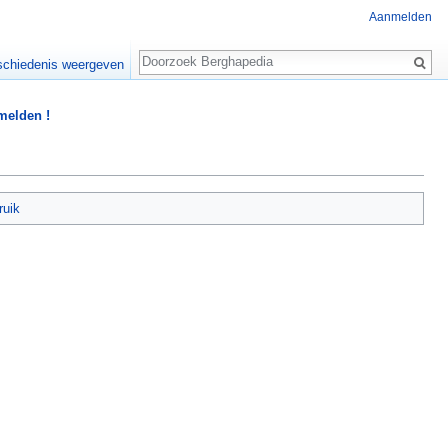
Aanmelden
Zoeken
chiedenis weergeven
 melden !
ruik