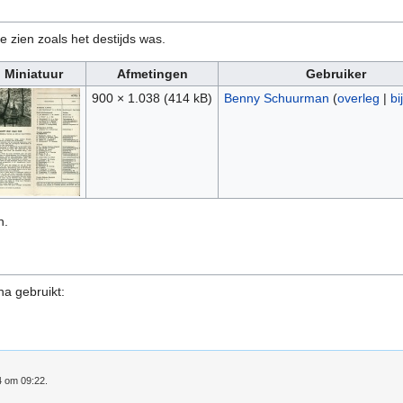
e zien zoals het destijds was.
Miniatuur
Afmetingen
Gebruiker
900 × 1.038
(414 kB)
Benny Schuurman
(
overleg
|
bi
n.
na gebruikt:
4 om 09:22.