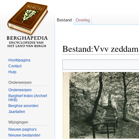
Bestand
Overleg
Bestand:Vvv zeddam 
Ga naar:
navigatie
,
zoeken
Hoofdpagina
Contact
Hulp
Onderwerpen
Onderwerpen
Barghief Index (Archief
HKB)
Berghse woorden
Jaartallen
Wijzigingen
Nieuwe pagina's
Nieuwe bestanden