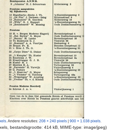
xels
.
Andere resoluties:
208 × 240 pixels
|
900 × 1.038 pixels
.
ixels, bestandsgrootte: 414 kB, MIME-type:
image/jpeg
)