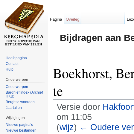
Pagina
Overleg
Lez
Bijdragen aan B
Hoofdpagina
Contact
Boekhorst, Be
Hulp
Onderwerpen
te
Onderwerpen
Barghief Index (Archief
HKB)
Berghse woorden
Versie door
Hakfoor
Jaartallen
om 11:05
Wijzigingen
(
wijz
)
← Oudere ver
Nieuwe pagina's
Nieuwe bestanden