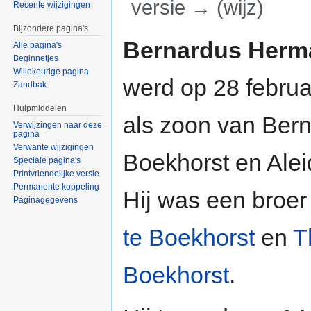
versie → (wijz)
Recente wijzigingen
Ga naar:
navigatie
,
zoeken
Bijzondere pagina's
Bernardus Herm
Alle pagina's
Beginnetjes
Willekeurige pagina
werd op 28 februa
Zandbak
Hulpmiddelen
als zoon van Ber
Verwijzingen naar deze
pagina
Verwante wijzigingen
Boekhorst en Alei
Speciale pagina's
Printvriendelijke versie
Permanente koppeling
Hij was een broe
Paginagegevens
te Boekhorst
en
T
Boekhorst
.