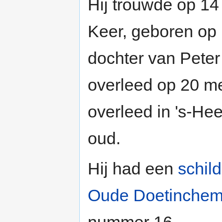
Hij trouwde op 1
Keer, geboren op
dochter van Peter
overleed op 20 m
overleed in 's-He
oud.
Hij had een
schil
Oude Doetinche
nummer 16.