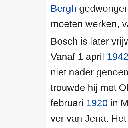
Bergh
gedwongen v
moeten werken, v
Bosch is later vri
Vanaf 1 april
194
niet nader genoe
trouwde hij met O
februari
1920
in M
ver van Jena. Het