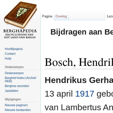
Pagina
Overleg
Lez
Bijdragen aan B
Hoofdpagina
Contact
Bosch, Hendri
Hulp
Onderwerpen
Ga naar:
navigatie
,
zoeken
Onderwerpen
Hendrikus Gerh
Barghief Index (Archief
HKB)
Berghse woorden
13 april
1917
gebo
Jaartallen
Wijzigingen
van Lambertus An
Nieuwe pagina's
Nieuwe bestanden