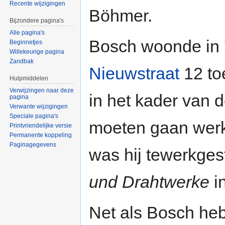
Recente wijzigingen
Böhmer.
Bijzondere pagina's
Alle pagina's
Bosch woonde in 
Beginnetjes
Willekeurige pagina
Zandbak
Nieuwstraat
12 toe
Hulpmiddelen
Verwijzingen naar deze
in het kader van 
pagina
Verwante wijzigingen
Speciale pagina's
moeten gaan werk
Printvriendelijke versie
Permanente koppeling
Paginagegevens
was hij tewerkges
und Drahtwerke
i
Net als Bosch h