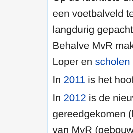
een voetbalveld t
langdurig gepach
Behalve MvR mak
Loper en
scholen
In
2011
is het hoo
In
2012
is de nie
gereedgekomen (h
van MvR (gebouw