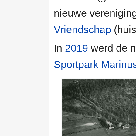
nieuwe verenigi
Vriendschap
(hui
In
2019
werd de na
Sportpark Marinu