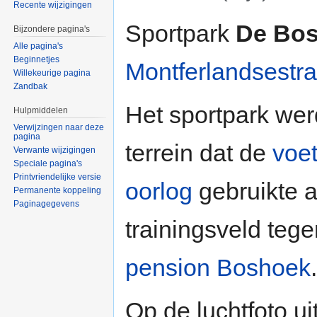
Recente wijzigingen
Ga naar:
navigatie
,
zoeken
Sportpark
De Bo
Bijzondere pagina's
Alle pagina's
Beginnetjes
Montferlandsestra
Willekeurige pagina
Zandbak
Het sportpark wer
Hulpmiddelen
Verwijzingen naar deze
pagina
terrein dat de
voe
Verwante wijzigingen
Speciale pagina's
Printvriendelijke versie
oorlog
gebruikte a
Permanente koppeling
Paginagegevens
trainingsveld teg
pension
Boshoek
.
Op de luchtfoto ui