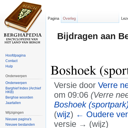
Pagina
Overleg
Lez
Bijdragen aan B
Hoofdpagina
Contact
Boshoek (spor
Hulp
Onderwerpen
Versie door
Verre n
Onderwerpen
Barghief Index (Archief
HKB)
om 09:06
(Verre ne
Berghse woorden
Boshoek (sportpark
Jaartallen
(
wijz
)
← Oudere ver
Wijzigingen
Nieuwe pagina's
versie → (wijz)
Nieuwe bestanden