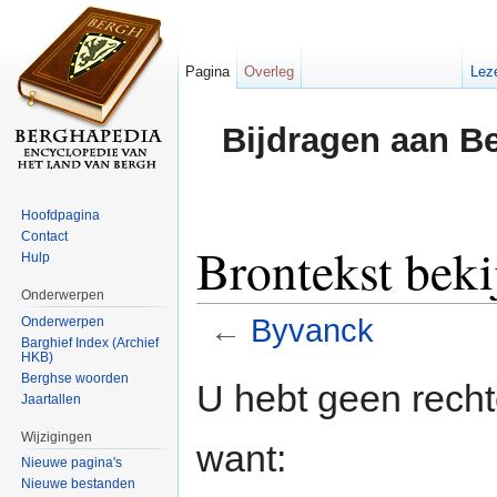
Pagina
Overleg
Lez
Bijdragen aan B
Hoofdpagina
Contact
Brontekst bek
Hulp
Onderwerpen
←
Byvanck
Onderwerpen
Barghief Index (Archief
HKB)
Ga naar:
navigatie
,
zoeken
Berghse woorden
U hebt geen rech
Jaartallen
Wijzigingen
want:
Nieuwe pagina's
Nieuwe bestanden