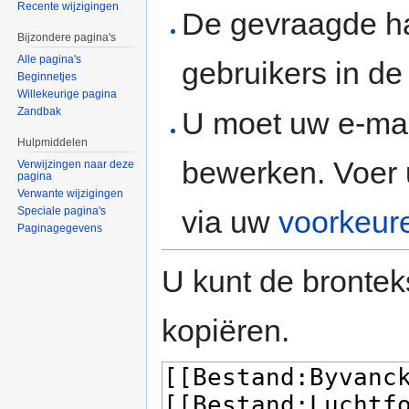
Recente wijzigingen
De gevraagde h
Bijzondere pagina's
Alle pagina's
gebruikers in d
Beginnetjes
Willekeurige pagina
Zandbak
U moet uw e-mai
Hulpmiddelen
bewerken. Voer 
Verwijzingen naar deze
pagina
Verwante wijzigingen
via uw
voorkeur
Speciale pagina's
Paginagegevens
U kunt de brontek
kopiëren.