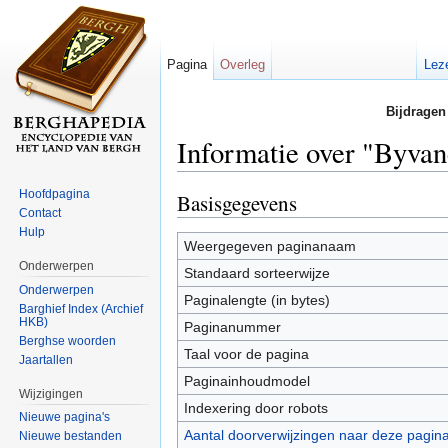
Pagina
Overleg
Lez
Bijdragen
Informatie over "Byva
Ga naar:
navigatie
,
zoeken
Hoofdpagina
Basisgegevens
Contact
Hulp
Weergegeven paginanaam
Onderwerpen
Standaard sorteerwijze
Onderwerpen
Paginalengte (in bytes)
Barghief Index (Archief
HKB)
Paginanummer
Berghse woorden
Taal voor de pagina
Jaartallen
Paginainhoudmodel
Wijzigingen
Indexering door robots
Nieuwe pagina's
Aantal doorverwijzingen naar deze pagin
Nieuwe bestanden