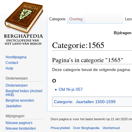
Categorie
Overleg
Lez
Bijdragen
Categorie:1565
Ga naar:
navigatie
,
zoeken
Hoofdpagina
Pagina’s in categorie "1565"
Contact
Hulp
Deze categorie bevat de volgende pagina.
Onderwerpen
O
Onderwerpen
Old Ni-js 057
Barghief Index (Archief
HKB)
Berghse woorden
Categorie
:
Jaartallen 1500-1599
Jaartallen
Wijzigingen
Deze pagina is voor het laatst bewerkt op 21 okt 2020 o
Nieuwe pagina's
Privacybeleid
Over Berghapedia
Voorbehoud
Nieuwe bestanden