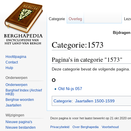
Categorie
Overleg
Lez
Bijdragen
Categorie:1573
Ga naar:
navigatie
,
zoeken
Hoofdpagina
Pagina’s in categorie "1573"
Contact
Hulp
Deze categorie bevat de volgende pagina.
Onderwerpen
O
Onderwerpen
Old Ni-js 057
Barghief Index (Archief
HKB)
Berghse woorden
Categorie
:
Jaartallen 1500-1599
Jaartallen
Wijzigingen
Deze pagina is voor het laatst bewerkt op 21 okt 2020 o
Nieuwe pagina's
Privacybeleid
Over Berghapedia
Voorbehoud
Nieuwe bestanden