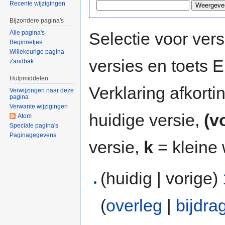
Recente wijzigingen
Bijzondere pagina's
Selectie voor vers
Alle pagina's
Beginnetjes
Willekeurige pagina
versies en toets
Zandbak
Hulpmiddelen
Verklaring afkort
Verwijzingen naar deze
pagina
Verwante wijzigingen
huidige versie,
(v
Atom
Speciale pagina's
Paginagegevens
versie,
k
= kleine 
(huidig | vorige)
(
overleg
|
bijdra