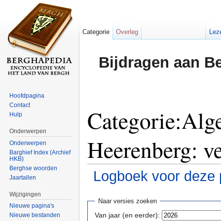
Categorie
Overleg
Lez
Bijdragen aan B
Hoofdpagina
Contact
Categorie:Alge
Hulp
Onderwerpen
Heerenberg: ve
Onderwerpen
Barghief Index (Archief
HKB)
Berghse woorden
Logboek voor deze 
Jaartallen
Ga naar:
navigatie
,
zoeken
Wijzigingen
Naar versies zoeken
Nieuwe pagina's
Van jaar (en eerder):
Nieuwe bestanden