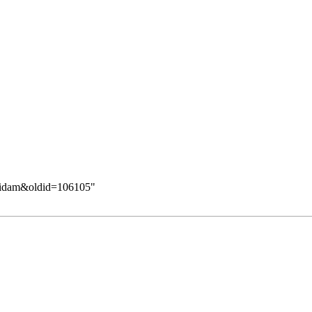
e:Didam&oldid=106105
"