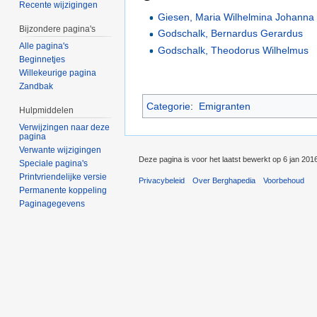
Recente wijzigingen
Giesen, Maria Wilhelmina Johanna
Bijzondere pagina's
Godschalk, Bernardus Gerardus
Alle pagina's
Godschalk, Theodorus Wilhelmus
Beginnetjes
Willekeurige pagina
Zandbak
Categorie
:
Emigranten
Hulpmiddelen
Verwijzingen naar deze
pagina
Verwante wijzigingen
Deze pagina is voor het laatst bewerkt op 6 jan 201
Speciale pagina's
Printvriendelijke versie
Privacybeleid
Over Berghapedia
Voorbehoud
Permanente koppeling
Paginagegevens