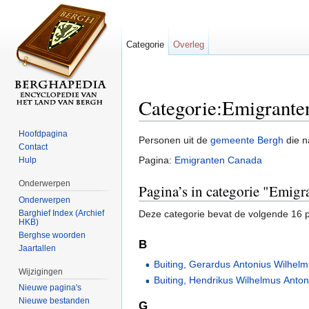
Categorie
Overleg
Categorie:Emigrante
Ga naar:
navigatie
,
zoeken
Hoofdpagina
Personen uit de
gemeente Bergh
die n
Contact
Pagina:
Emigranten Canada
Hulp
Onderwerpen
Pagina’s in categorie "Emig
Onderwerpen
Barghief Index (Archief
Deze categorie bevat de volgende 16 pa
HKB)
Berghse woorden
B
Jaartallen
Buiting, Gerardus Antonius Wilhel
Wijzigingen
Buiting, Hendrikus Wilhelmus Anton
Nieuwe pagina's
Nieuwe bestanden
G