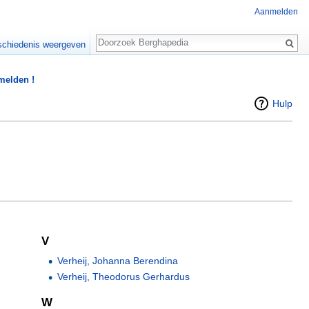
Aanmelden
Zoeken
chiedenis weergeven
 melden !
Hulp
V
Verheij, Johanna Berendina
Verheij, Theodorus Gerhardus
W