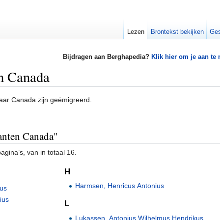
Lezen
Brontekst bekijken
Ges
Bijdragen aan Berghapedia?
Klik hier om je aan te
n Canada
aar Canada zijn geëmigreerd.
ranten Canada"
gina’s, van in totaal 16.
H
Harmsen, Henricus Antonius
mus
ius
L
Lukassen, Antonius Wilhelmus Hendrikus