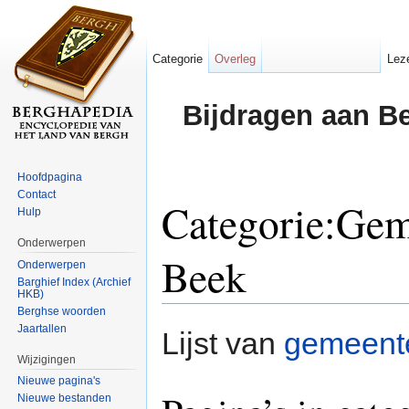
Categorie
Overleg
Lez
Bijdragen aan B
Hoofdpagina
Contact
Categorie:Gem
Hulp
Onderwerpen
Beek
Onderwerpen
Barghief Index (Archief
HKB)
Ga naar:
navigatie
,
zoeken
Berghse woorden
Jaartallen
Lijst van
gemeent
Wijzigingen
Nieuwe pagina's
Nieuwe bestanden