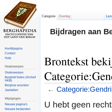
Categorie
Overleg
Lez
Bijdragen aan B
Hoofdpagina
Contact
Brontekst beki
Hulp
Onderwerpen
Categorie:Gen
Onderwerpen
Barghief Index (Archief
HKB)
Berghse woorden
←
Categorie:Gendr
Jaartallen
Ga naar:
navigatie
,
zoeken
Wijzigingen
U hebt geen rech
Nieuwe pagina's
Nieuwe bestanden