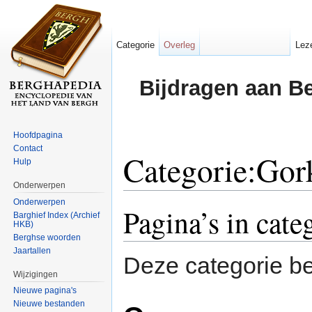
Categorie
Overleg
Lez
Bijdragen aan B
Hoofdpagina
Contact
Categorie:Gor
Hulp
Onderwerpen
Ga naar:
navigatie
,
zoeken
Onderwerpen
Pagina’s in cat
Barghief Index (Archief
HKB)
Berghse woorden
Jaartallen
Deze categorie be
Wijzigingen
Nieuwe pagina's
Nieuwe bestanden