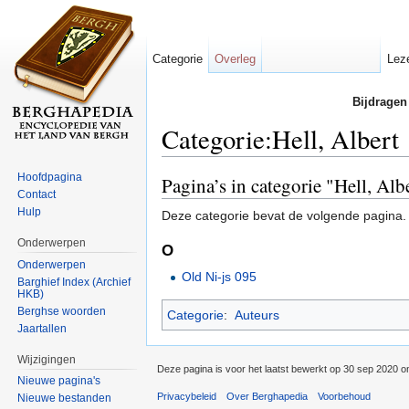
Categorie
Overleg
Lez
Bijdragen
Categorie:Hell, Albert
Ga naar:
navigatie
,
zoeken
Hoofdpagina
Pagina’s in categorie "Hell, Alb
Contact
Hulp
Deze categorie bevat de volgende pagina.
Onderwerpen
O
Onderwerpen
Old Ni-js 095
Barghief Index (Archief
HKB)
Berghse woorden
Categorie
:
Auteurs
Jaartallen
Wijzigingen
Deze pagina is voor het laatst bewerkt op 30 sep 2020 o
Nieuwe pagina's
Privacybeleid
Over Berghapedia
Voorbehoud
Nieuwe bestanden