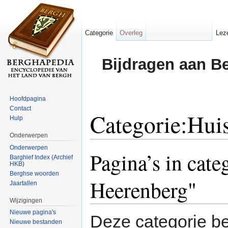
Categorie
Overleg
Lez
Bijdragen aan B
Hoofdpagina
Contact
Categorie:Huis
Hulp
Onderwerpen
Ga naar:
navigatie
,
zoeken
Onderwerpen
Pagina’s in cate
Barghief Index (Archief
HKB)
Berghse woorden
Heerenberg"
Jaartallen
Wijzigingen
Nieuwe pagina's
Deze categorie be
Nieuwe bestanden