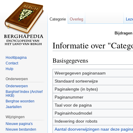
Categorie
Overleg
Lez
Bijdragen
Informatie over "Categ
Ga naar:
navigatie
,
zoeken
Hoofdpagina
Basisgegevens
Contact
Hulp
Weergegeven paginanaam
Onderwerpen
Standaard sorteerwijze
Onderwerpen
Paginalengte (in bytes)
Barghief Index (Archief
HKB)
Paginanummer
Berghse woorden
Taal voor de pagina
Jaartallen
Paginainhoudmodel
Wijzigingen
Indexering door robots
Nieuwe pagina's
Aantal doorverwijzingen naar deze pagin
Nieuwe bestanden