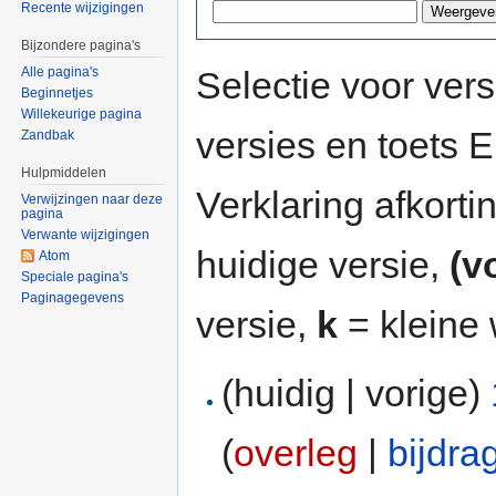
Recente wijzigingen
Bijzondere pagina's
Selectie voor vers
Alle pagina's
Beginnetjes
Willekeurige pagina
versies en toets
Zandbak
Hulpmiddelen
Verklaring afkort
Verwijzingen naar deze
pagina
Verwante wijzigingen
huidige versie,
(v
Atom
Speciale pagina's
Paginagegevens
versie,
k
= kleine 
(huidig | vorige)
(
overleg
|
bijdra