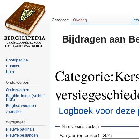
Categorie
Overleg
Lez
Bijdragen aan B
Hoofdpagina
Contact
Categorie:Kers
Hulp
Onderwerpen
versiegeschied
Onderwerpen
Barghief Index (Archief
HKB)
Berghse woorden
Logboek voor deze 
Jaartallen
Ga naar:
navigatie
,
zoeken
Wijzigingen
Naar versies zoeken
Nieuwe pagina's
Van jaar (en eerder):
Nieuwe bestanden