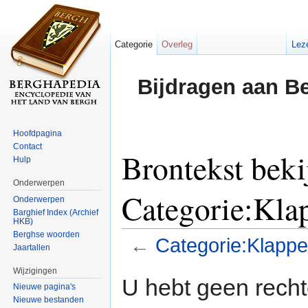
Categorie
Overleg
Lez
Bijdragen aan B
Hoofdpagina
Contact
Brontekst beki
Hulp
Onderwerpen
Categorie:Kla
Onderwerpen
Barghief Index (Archief
HKB)
Berghse woorden
←
Categorie:Klappe
Jaartallen
Ga naar:
navigatie
,
zoeken
Wijzigingen
U hebt geen rech
Nieuwe pagina's
Nieuwe bestanden