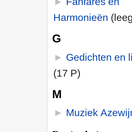
►
Fanfares en
Harmonieën
‎
(leeg
G
►
Gedichten en l
(17 P)
M
►
Muziek Azewij