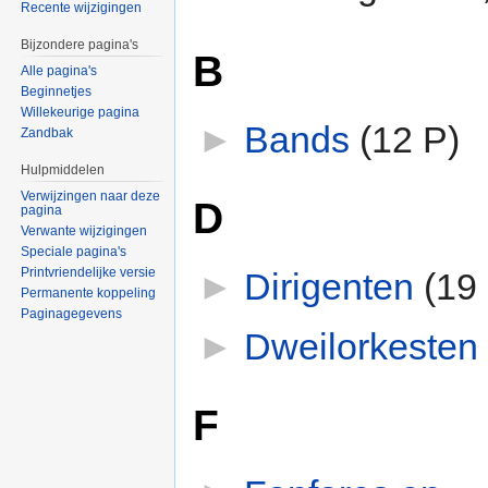
Recente wijzigingen
Bijzondere pagina's
B
Alle pagina's
Beginnetjes
Willekeurige pagina
►
Bands
‎
(12 P)
Zandbak
Hulpmiddelen
Verwijzingen naar deze
D
pagina
Verwante wijzigingen
Speciale pagina's
Printvriendelijke versie
►
Dirigenten
‎
(19
Permanente koppeling
Paginagegevens
►
Dweilorkesten
‎
F