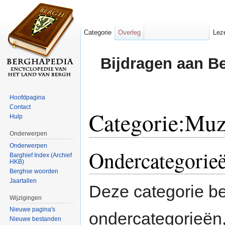
Categorie
Overleg
Lez
Bijdragen aan B
Hoofdpagina
Contact
Categorie:Muz
Hulp
Onderwerpen
Ga naar:
navigatie
,
zoeken
Onderwerpen
Ondercategorie
Barghief Index (Archief
HKB)
Berghse woorden
Jaartallen
Deze categorie b
Wijzigingen
Nieuwe pagina's
ondercategorieën,
Nieuwe bestanden