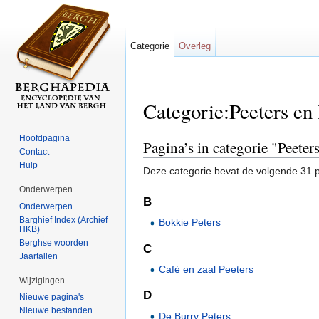
Categorie
Overleg
Categorie:Peeters en 
Ga naar:
navigatie
,
zoeken
Hoofdpagina
Pagina’s in categorie "Peeters
Contact
Hulp
Deze categorie bevat de volgende 31 pa
Onderwerpen
B
Onderwerpen
Barghief Index (Archief
Bokkie Peters
HKB)
Berghse woorden
C
Jaartallen
Café en zaal Peeters
Wijzigingen
D
Nieuwe pagina's
Nieuwe bestanden
De Burry Peters