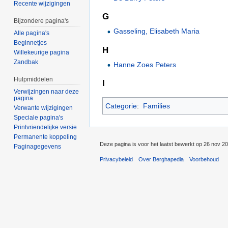
Recente wijzigingen
G
Bijzondere pagina's
Gasseling, Elisabeth Maria
Alle pagina's
Beginnetjes
H
Willekeurige pagina
Zandbak
Hanne Zoes Peters
Hulpmiddelen
I
Verwijzingen naar deze
pagina
Categorie
:
Families
Verwante wijzigingen
Speciale pagina's
Printvriendelijke versie
Permanente koppeling
Deze pagina is voor het laatst bewerkt op 26 nov 2
Paginagegevens
Privacybeleid
Over Berghapedia
Voorbehoud