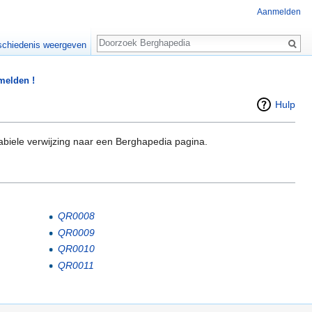
Aanmelden
Zoeken
chiedenis weergeven
 melden !
Hulp
abiele verwijzing naar een Berghapedia pagina.
QR0008
QR0009
QR0010
QR0011