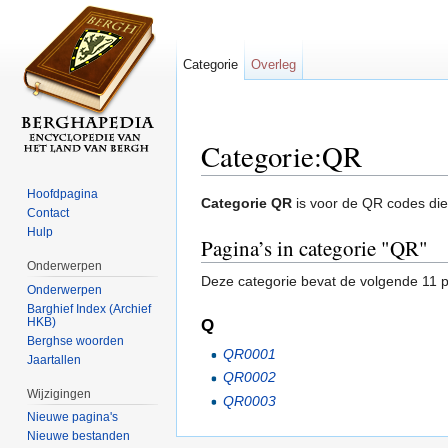
Categorie
Overleg
Categorie:QR
Ga naar:
navigatie
,
zoeken
Hoofdpagina
Categorie QR
is voor de QR codes die
Contact
Hulp
Pagina’s in categorie "QR"
Onderwerpen
Deze categorie bevat de volgende 11 pa
Onderwerpen
Barghief Index (Archief
HKB)
Q
Berghse woorden
QR0001
Jaartallen
QR0002
Wijzigingen
QR0003
Nieuwe pagina's
Nieuwe bestanden