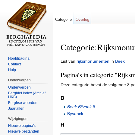
Categorie
Overleg
Categorie:Rijksmon
Ga naar:
navigatie
,
zoeken
Hoofdpagina
List van
rijksmonumenten
in
Beek
Contact
Hulp
Pagina’s in categorie "Rijk
Onderwerpen
Deze categorie bevat de volgende 8 pag
Onderwerpen
Barghief Index (Archief
HKB)
B
Berghse woorden
Beek Bijvank 8
Jaartallen
Byvanck
Wijzigingen
H
Nieuwe pagina's
Nieuwe bestanden