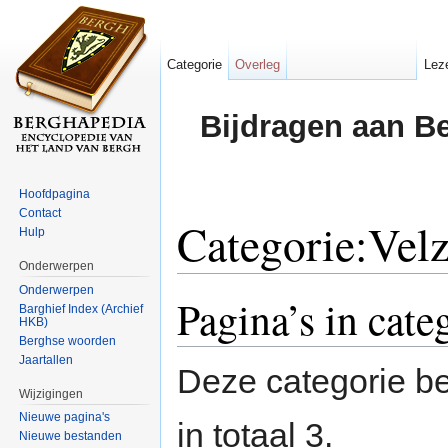
Categorie
Overleg
Lez
Bijdragen aan B
Hoofdpagina
Contact
Categorie:Vel
Hulp
Onderwerpen
Ga naar:
navigatie
,
zoeken
Onderwerpen
Pagina’s in cat
Barghief Index (Archief
HKB)
Berghse woorden
Jaartallen
Deze categorie be
Wijzigingen
Nieuwe pagina's
in totaal 3.
Nieuwe bestanden