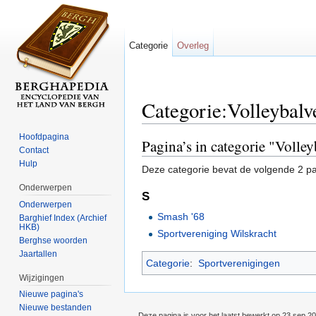
Categorie
Overleg
Categorie:Volleybalv
Ga naar:
navigatie
,
zoeken
Hoofdpagina
Pagina’s in categorie "Volle
Contact
Hulp
Deze categorie bevat de volgende 2 pag
Onderwerpen
S
Onderwerpen
Smash '68
Barghief Index (Archief
HKB)
Sportvereniging Wilskracht
Berghse woorden
Jaartallen
Categorie
:
Sportverenigingen
Wijzigingen
Nieuwe pagina's
Nieuwe bestanden
Deze pagina is voor het laatst bewerkt op 23 sep 2