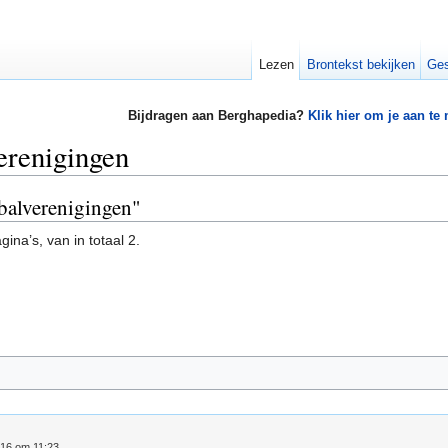
Lezen
Brontekst bekijken
Ges
Bijdragen aan Berghapedia?
Klik hier om je aan te
erenigingen
ybalverenigingen"
ina’s, van in totaal 2.
016 om 11:23.