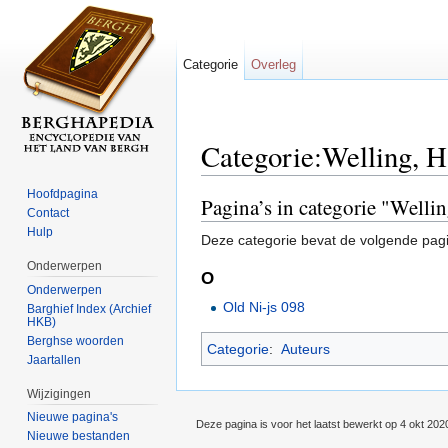
Categorie
Overleg
Categorie:Welling, H
Ga naar:
navigatie
,
zoeken
Hoofdpagina
Pagina’s in categorie "Welli
Contact
Hulp
Deze categorie bevat de volgende pag
Onderwerpen
O
Onderwerpen
Old Ni-js 098
Barghief Index (Archief
HKB)
Berghse woorden
Categorie
:
Auteurs
Jaartallen
Wijzigingen
Nieuwe pagina's
Deze pagina is voor het laatst bewerkt op 4 okt 202
Nieuwe bestanden