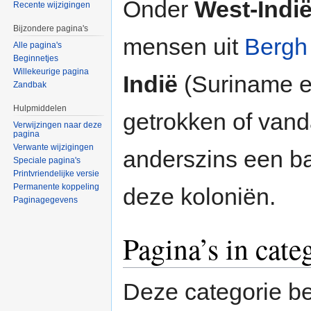
Onder
West-Indi
Recente wijzigingen
Bijzondere pagina's
mensen uit
Bergh
Alle pagina's
Beginnetjes
Willekeurige pagina
Indië
(Suriname en
Zandbak
Hulpmiddelen
getrokken of vand
Verwijzingen naar deze
pagina
Verwante wijzigingen
anderszins een b
Speciale pagina's
Printvriendelijke versie
Permanente koppeling
deze koloniën.
Paginagegevens
Pagina’s in cat
Deze categorie be