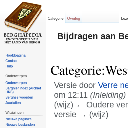
Categorie
Overleg
Lez
Bijdragen aan B
Hoofdpagina
Contact
Categorie:Wes
Hulp
Onderwerpen
Versie door
Verre n
Onderwerpen
Barghief Index (Archief
HKB)
om 12:11
(Inleiding)
Berghse woorden
(wijz) ← Oudere vers
Jaartallen
versie → (wijz)
Wijzigingen
Nieuwe pagina's
Ga naar:
navigatie
,
zoeken
Nieuwe bestanden