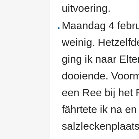
uitvoering.
Maandag 4 febru
weinig. Hetzelf
ging ik naar Elt
dooiende. Voormi
een Ree bij he
fährtete ik na e
salzleckenplaats