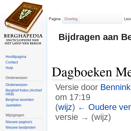
Pagina
Overleg
Lez
Bijdragen aan B
Hoofdpagina
Contact
Dagboeken Mei
Hulp
Onderwerpen
Versie door
Bennin
Onderwerpen
Barghief Index (Archief
HKB)
om 17:19
Berghse woorden
(
wijz
)
← Oudere ver
Jaartallen
versie → (wijz)
Wijzigingen
Nieuwe pagina's
Ga naar:
navigatie
,
zoeken
Nieuwe bestanden