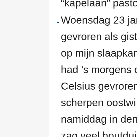
“kapelaan” past
Woensdag 23 jan
gevroren als gis
op mijn slaapkam
had ’s morgens 
Celsius gevroren
scherpen oostwin
namiddag in den
zag veel houtdu