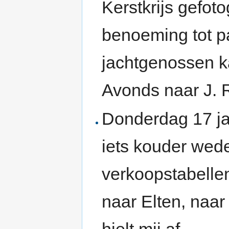
Kerstkrijs gefot
benoeming tot p
jachtgenossen k
Avonds naar J. Re
Donderdag 17 ja
iets kouder wed
verkoopstabelle
naar Elten, naa
hielt mij af.