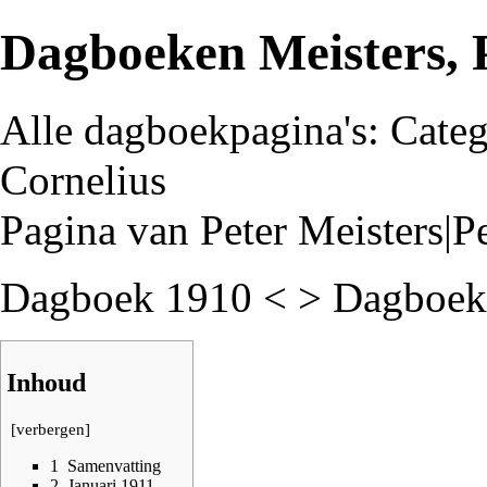
Dagboeken Meisters, 
Alle dagboekpagina's:
Categ
Cornelius
Pagina van
Peter Meisters|P
Dagboek 1910
< >
Dagboek
Inhoud
[
verbergen
]
1
Samenvatting
2
Januari 1911