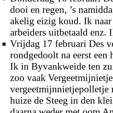
dooi en regen, ’s namidd
akelig eizig koud. Ik naa
arbeiders uitbetaald enz. 
Vrijdag 17 februari Des 
rondgedoolt na eerst een
Ik in Byvankweide ten zui
zoo vaak Vergeetmijnietje
vergeetmijnnietjepolletje 
huize de Steeg in den kle
daarna weder met oom A