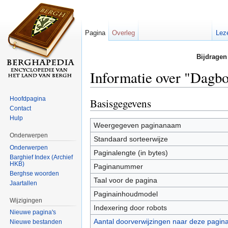
Pagina
Overleg
Lez
Bijdragen
Informatie over "Dagbo
Ga naar:
navigatie
,
zoeken
Hoofdpagina
Basisgegevens
Contact
Hulp
Weergegeven paginanaam
Onderwerpen
Standaard sorteerwijze
Onderwerpen
Paginalengte (in bytes)
Barghief Index (Archief
HKB)
Paginanummer
Berghse woorden
Taal voor de pagina
Jaartallen
Paginainhoudmodel
Wijzigingen
Indexering door robots
Nieuwe pagina's
Aantal doorverwijzingen naar deze pagin
Nieuwe bestanden