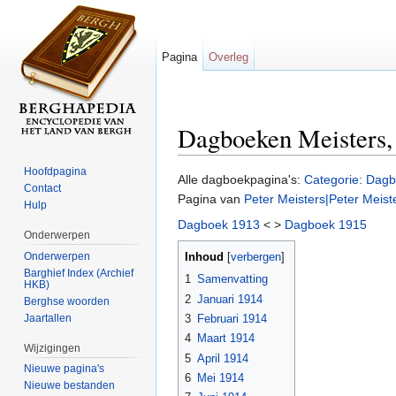
Pagina
Overleg
Dagboeken Meisters, 
Ga naar:
navigatie
,
zoeken
Hoofdpagina
Alle dagboekpagina's:
Categorie: Dagb
Contact
Pagina van
Peter Meisters|Peter Meist
Hulp
Dagboek 1913
< >
Dagboek 1915
Onderwerpen
Onderwerpen
Inhoud
[
verbergen
]
Barghief Index (Archief
1
Samenvatting
HKB)
2
Januari 1914
Berghse woorden
Jaartallen
3
Februari 1914
4
Maart 1914
Wijzigingen
5
April 1914
Nieuwe pagina's
6
Mei 1914
Nieuwe bestanden