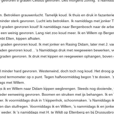
w gevroren 8 graden Celsius gevroren. Des morgens zonnig. ’s Namid
. Betrokken grauwenlucht. Tamelijk koud. Ik thuis en druk in fazanterie
nder sterk gevroren. Lucht iets betrokken. Ik namiddags met jonker 
 graden gevroren koud! Ik namiddags naar Bergenbosch naar de arbe
en weinig gevroren. Lang niet zoo koud meer. Ik en Willem op Berge
bt Elten, kippen afhalen.
 graden gevroren koud. Ik met jonker en Rasing Didam, later met J. 
raden gevroren koud. . ’s Namiddags druk met reegeweien bewerken, ve
 graden gevroren. Ik druk met kippen en reegeweien ophangen, boven
 minder hard gevroren. Westenwind, doch toch nog koud. Het droog gev
nd termometer op o punt. Tegen halfvoormiddag begon ’t te dooien. 
ags met Willem.
s ik en Willem naar Didam kippen wegbrengen. Steeds nog dooiende, v
eder eenweinig gevroren. Boomen en struiken met ijs behangen. Ik e
r. Ik voormiddags druk in ’t kippenhok, schoonmaken. ’s Namiddags 
 en dan stuifregen. Voormiddags ik en Willem, ’s nammidags ik en jonke
 weder. Ik ’s namiddags met H. te Wildt op Eltenberg en bij Drussusbro