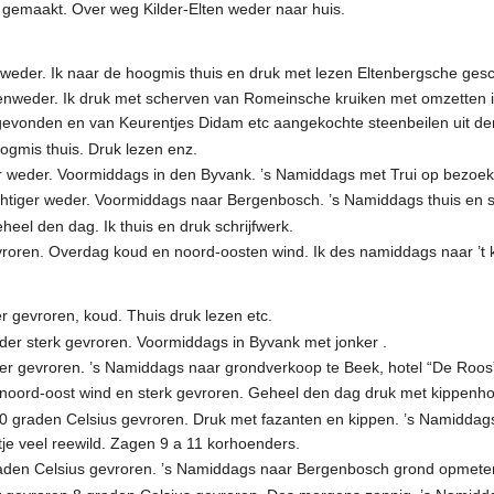
 gemaakt. Over weg Kilder-Elten weder naar huis.
nweder. Ik naar de hoogmis thuis en druk met lezen Eltenbergsche gesc
genweder. Ik druk met scherven van Romeinsche kruiken met omzetten 
vonden en van Keurentjes Didam etc aangekochte steenbeilen uit den 
ogmis thuis. Druk lezen enz.
 weder. Voormiddags in den Byvank. ’s Namiddags met Trui op bezoekb
htiger weder. Voormiddags naar Bergenbosch. ’s Namiddags thuis en sc
heel den dag. Ik thuis en druk schrijfwerk.
roren. Overdag koud en noord-oosten wind. Ik des namiddags naar ’t kl
 gevroren, koud. Thuis druk lezen etc.
er sterk gevroren. Voormiddags in Byvank met jonker .
er gevroren. ’s Namiddags naar grondverkoop te Beek, hotel “De Roos
oord-oost wind en sterk gevroren. Geheel den dag druk met kippenho
0 graden Celsius gevroren. Druk met fazanten en kippen. ’s Namiddags
je veel reewild. Zagen 9 a 11 korhoenders.
graden Celsius gevroren. ’s Namiddags naar Bergenbosch grond opmet