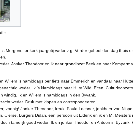
ilie
 Morgens ter kerk jaargetij vader z.g. Verder geheel den dag thuis en 
eën.
eder. Jonker Theodoor en ik naar grondinzet Beek en naar Kemperman.
 en Willem ’s namiddags per fiets naar Emmerich en vandaar naar Hütt
enachtig weder. Ik ’s Namiddags naar H. te Wild. Elten. Culturloonzet
h windig. Ik en Willem ’s namiddags in den Byvank.
zacht weder. Druk met kippen en correspondeeren.
er, zonnig! Jonker Theodoor, freule Paula Lochner, jonkheer van Nis
 Clerse, Burgers Didan, een persoon uit Elderik en ik en M. Meisters 
 doch tamelijk goed weder. Ik en jonker Theodor en Antoon in Byvank.