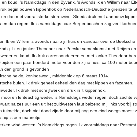
en koud. ’s Namiddags in den Byvank. ’s Avonds ik en Willem naar Elt
ruk begin bouwen kippenhok op Nederlandsch-Deutsche grenzen te S
u en dan met vooral sterke stormwind. Steeds druk met aanbouw kippe
u en dan regen. Ik ’s namiddags naar Bergenboschen zag veel korhoe
er. Ik en Willem ’s avonds naar zijn huis en vandaar over de Beeksch
ndig. Ik en jonker Theodoor naar Peeske samenkomst met Reijers e
weder en koud. Ik druk correspondeeren en met jonker Theodoor bereke
Heijden een paar honderd meter voor den zijne huis, ca 100 meter be
 van den grond is gevonden
eksche heide, koningsweg , middenblok op 6 maart 1914.
sche buien. Ik druk geheel geheel den dag met kippen en fazanten.
eder. Ik druk met schrijfwerk en druk in ’t kippenhok.
 mooi en lenteachtig weder. ’s Namiddags weder regen, doch zachte vo
kwart na zes uur een uit het zuidwesten laut balzend mij links voorbij 
n tuimelde, doch niet dood zijnde door mij nog een eind weegs moest
tsnip is een mannetje.
rken wind westen. ’s Namiddags regen. Ik voormiddags naar Postamt E