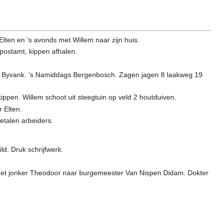
ten en ’s avonds met Willem naar zijn huis.
postamt, kippen afhalen.
s Byvank. ’s Namiddags Bergenbosch. Zagen jagen 8 laakweg 19
ppen. Willem schoot uit steegtuin op veld 2 houtduiven.
 Elten.
etalen arbeiders.
d. Druk schrijfwerk.
a met jonker Theodoor naar burgemeester Van Nispen Didam. Dokter