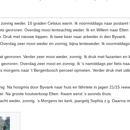
 zonnig weder, 10 graden Celsius warm. Ik voormiddags naar postamt El
s gevroren. Overdag mooi lenteachtig weder. Ik en Willem naar Elten 
. Druk met nieuwe kippen. Ik twee keer naar arbeider in den Byvank.
Overdag zeer mooi weder en zonnig, bijna lenteweder. Ik voormiddag
t gevroren. Verder zeer mooi weder, zonnig. Ik druk met fazanten en ki
 gevroren. Overdag zeer mooi en zonnig. Ik ’s namiddags per fiets naar
 ’s morgens naar ’t Bergenbosch perceel opmeten. Verder druk met uitb
ig. Na hoogmis door Byvank naar huis en fährtete in jagen 21/15 reewil
r. Na groote houtverkoop Elten. Kwam eerst ’s avonds thuis.
acht weder, zonnig. ’s Morgens ter kerk, jaargetij Sophia z.g. Daarn