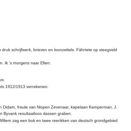
druk schrijfwerk, brieven en loonzettels. Fährtete op steegveld
 Ik ’s morgens naar Elten.
em.
tels 1912/1913 verrekenen.
pen Didam, freule van Nispen Zevenaar, kapelaan Kemperman, J.
in Byvank resultaatloos dassen graben.
 Willem zag een bok en twee reerikken van deutsch grondgebied