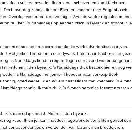
amiddags vuil regenweder. Ik druk met schrijven en kaart teekenen.
nd. Doch overdag zonnig. Ik naar Elten en vandaar over Bergenbosch.
egen. Overdag weder mooi en zonnig. ’s Avonds weder regenbuien, met
ron te Elten. ’s Namiddags op eenden bisch in Byvank en schoot in jag
hoogmis thuis en druk correspondentie werk advertenties schrijven.
er! Met jonker Theodoor in den Byvank. Later naar Babberich in geze
droog. ’s Namiddags kouden regen. Tegen den avond weder aangenamer
ter kerk, en in den Byvank. ’s Namiddags druk bezoek hier en nog we
g weder. ’s Namiddags met jonker Theodoor naar verkoop Beek
ater zonnig, goed weder. Ik en Willem naar Didam met voerwerk. ’s Avond
’s Namiddags zonnig. Ik thuis druk. ’s Avonds sommige fazantenrassen 
d. Ik ’s namiddags met J. Meurs in den Byvank.
k nog koud. Ik en jonker Theodoor regelwerk te verrichten geheel den
met correspondenties en verzenden van fazanten en broedeieren.