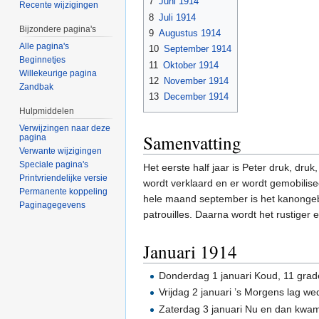
7
Juni 1914
Recente wijzigingen
8
Juli 1914
Bijzondere pagina's
9
Augustus 1914
Alle pagina's
10
September 1914
Beginnetjes
11
Oktober 1914
Willekeurige pagina
12
November 1914
Zandbak
13
December 1914
Hulpmiddelen
Verwijzingen naar deze
Samenvatting
pagina
Verwante wijzigingen
Speciale pagina's
Het eerste half jaar is Peter druk, dru
Printvriendelijke versie
wordt verklaard en er wordt gemobilisee
Permanente koppeling
hele maand september is het kanongeb
Paginagegevens
patrouilles. Daarna wordt het rustiger en
Januari 1914
Donderdag 1 januari Koud, 11 gra
Vrijdag 2 januari ’s Morgens lag w
Zaterdag 3 januari Nu en dan kwam