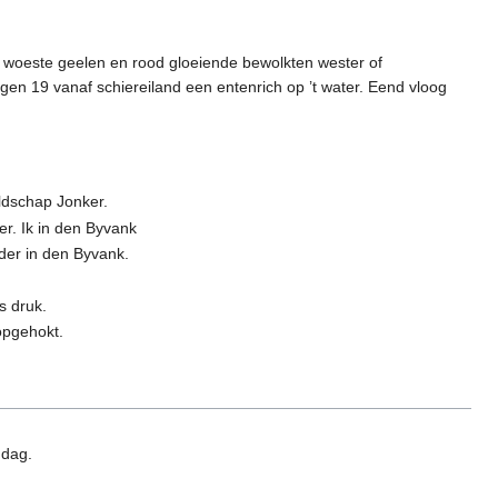
 woeste geelen en rood gloeiende bewolkten wester of
en 19 vanaf schiereiland een entenrich op ’t water. Eend vloog
ldschap Jonker.
. Ik in den Byvank
der in den Byvank.
s druk.
opgehokt.
 dag.