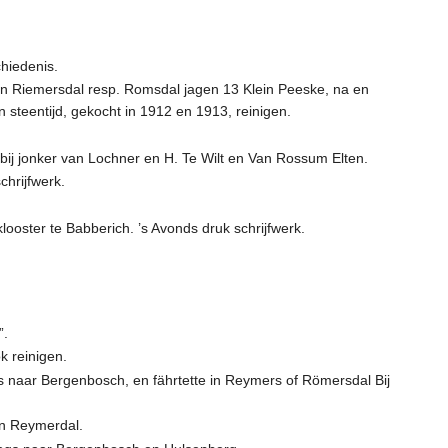
hiedenis.
in Riemersdal resp. Romsdal jagen 13 Klein Peeske, na en
steentijd, gekocht in 1912 en 1913, reinigen.
ij jonker van Lochner en H. Te Wilt en Van Rossum Elten.
hrijfwerk.
ooster te Babberich. ’s Avonds druk schrijfwerk.
”.
k reinigen.
 naar Bergenbosch, en fährtette in Reymers of Römersdal Bij
en Reymerdal.