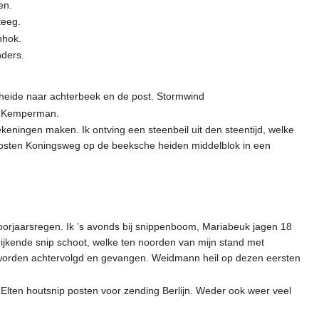
en.
teeg.
nhok.
nders.
e heide naar achterbeek en de post. Stormwind
n Kemperman.
ningen maken. Ik ontving een steenbeil uit den steentijd, welke
oosten Koningsweg op de beeksche heiden middelblok in een
orjaarsregen. Ik ’s avonds bij snippenboom, Mariabeuk jagen 18
strijkende snip schoot, welke ten noorden van mijn stand met
 worden achtervolgd en gevangen. Weidmann heil op dezen eersten
lten houtsnip posten voor zending Berlijn. Weder ook weer veel