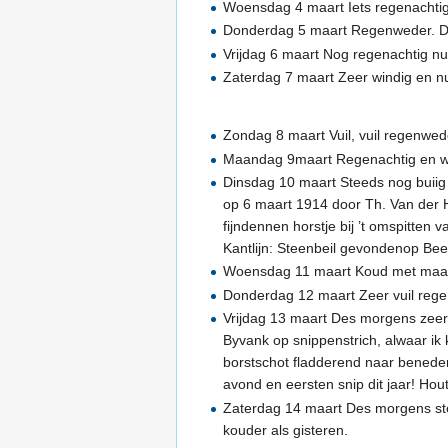
Woensdag 4 maart Iets regenachtig 
Donderdag 5 maart Regenweder. D
Vrijdag 6 maart Nog regenachtig n
Zaterdag 7 maart Zeer windig en n
Zondag 8 maart Vuil, vuil regenwed
Maandag 9maart Regenachtig en wi
Dinsdag 10 maart Steeds nog buiig 
op 6 maart 1914 door Th. Van der 
fijndennen horstje bij ’t omspitten
Kantlijn: Steenbeil gevondenop Be
Woensdag 11 maart Koud met maart
Donderdag 12 maart Zeer vuil regenw
Vrijdag 13 maart Des morgens zeer
Byvank op snippenstrich, alwaar ik 
borstschot fladderend naar benede
avond en eersten snip dit jaar! Hou
Zaterdag 14 maart Des morgens ste
kouder als gisteren.