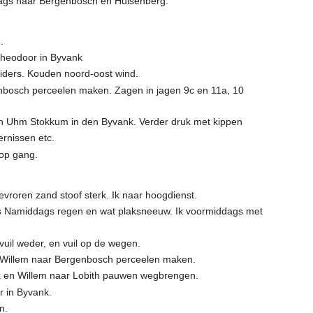
dags naar Bergenbosch en Hulsenberg.
.
Theodoor in Byvank
iders. Kouden noord-oost wind.
nbosch perceelen maken. Zagen in jagen 9c en 11a, 10
van Uhm Stokkum in den Byvank. Verder druk met kippen
rnissen etc.
 op gang.
roren zand stoof sterk. Ik naar hoogdienst.
’s Namiddags regen en wat plaksneeuw. Ik voormiddags met
uil weder, en vuil op de wegen.
n Willem naar Bergenbosch perceelen maken.
ik en Willem naar Lobith pauwen wegbrengen.
r in Byvank.
n.