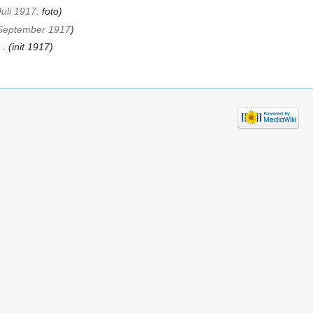
Juli 1917:
foto
)
September 1917
)
 .
(init 1917)