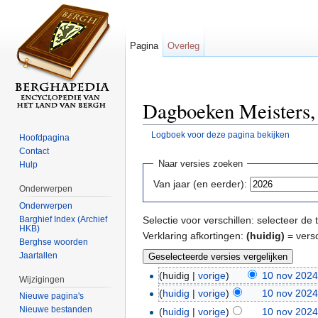
Pagina
Overleg
Dagboeken Meisters, 
Logboek voor deze pagina bekijken
Hoofdpagina
Ga naar:
navigatie
,
zoeken
Contact
Naar versies zoeken
Hulp
Van jaar (en eerder):
Onderwerpen
Onderwerpen
Barghief Index (Archief
Selectie voor verschillen: selecteer d
HKB)
Verklaring afkortingen:
(huidig)
= versc
Berghse woorden
Jaartallen
(huidig |
vorige
)
10 nov 2024
Wijzigingen
(
huidig
|
vorige
)
10 nov 2024
Nieuwe pagina's
Nieuwe bestanden
(
huidig
|
vorige
)
10 nov 2024