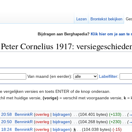
Lezen
Brontekst bekijken
Ges
Bijdragen aan Berghapedia?
Klik hier om je aan te
Peter Cornelius 1917: versiegeschiede
Van maand (en eerder):
Labelfilter
:
e te vergelijken versies en toets ENTER of de knop onderaan.
hil met huidige versie,
(vorige)
= verschil met voorgaande versie,
k
= k
 20:58
‎
BenninkR
(
overleg
|
bijdragen
)
‎
. .
(104.401 bytes)
(+133)
‎
. .
(
 20:50
‎
BenninkR
(
overleg
|
bijdragen
)
‎
. .
(104.268 bytes)
(+230)
‎
. .
(
 18:24
‎
BenninkR
(
overleg
|
bijdragen
)
‎
k
. .
(104.038 bytes)
(-15)