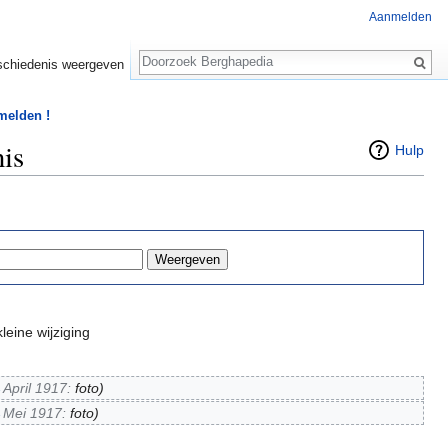
Aanmelden
Zoeken
chiedenis weergeven
 melden !
nis
Hulp
leine wijziging
→
April 1917:
foto
)
→
Mei 1917:
foto
)