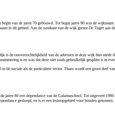
et begin van de
jaren 70
gebouwd. Tot begin jaren 90 was de wijknaam te
naam
in dit gebied. Aan de oostkant van de wijk grenst De Tuger aan 
ijk is de onoverzichtelijkheid van de adressen in deze wijk hier mede 
ummering is en was dat deze niet zoals gebruikelijk gesplitst is in even 
 in de sociale als de particuliere sector. Thans wordt een groot deel v
n de jaren 80 een dependance van de
Galamaschool
. Tot ongeveer
1980
 dependance gesloopt, en is er een losloopgebied voor honden gekomen.