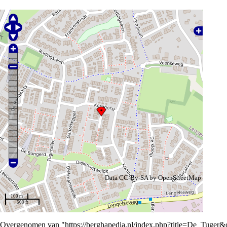
Data CC-By-SA by
OpenStreetMap
100 m
500 ft
Overgenomen van "
https://berghapedia.nl/index.php?title=De_Tuger