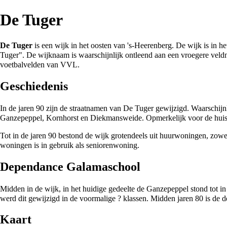
De Tuger
De Tuger
is een
wijk
in het oosten van
's-Heerenberg
. De wijk is in h
Tuger". De wijknaam is waarschijnlijk ontleend aan een vroegere
veld
voetbalvelden van
VVL
.
Geschiedenis
In de jaren 90 zijn de straatnamen van De Tuger gewijzigd. Waarschijnl
Ganzepeppel
,
Kornhorst
en
Diekmansweide
. Opmerkelijk voor de huisn
Tot in de jaren 90 bestond de wijk grotendeels uit huurwoningen, zowel
woningen is in gebruik als seniorenwoning.
Dependance Galamaschool
Midden in de wijk, in het huidige gedeelte de
Ganzepeppel
stond tot i
werd dit gewijzigd in de voormalige ? klassen. Midden jaren 80 is de
Kaart