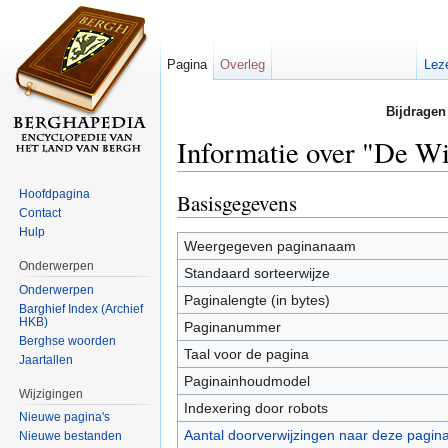
Pagina
Overleg
Lez
Bijdragen
Informatie over "De W
Ga naar:
navigatie
,
zoeken
Hoofdpagina
Basisgegevens
Contact
Hulp
Weergegeven paginanaam
Onderwerpen
Standaard sorteerwijze
Onderwerpen
Paginalengte (in bytes)
Barghief Index (Archief
HKB)
Paginanummer
Berghse woorden
Taal voor de pagina
Jaartallen
Paginainhoudmodel
Wijzigingen
Indexering door robots
Nieuwe pagina's
Aantal doorverwijzingen naar deze pagin
Nieuwe bestanden