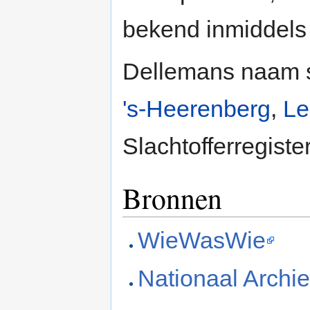
bekend inmiddels
Dellemans naam s
's-Heerenberg
,
Le
Slachtofferregiste
Bronnen
WieWasWie
Nationaal Archie