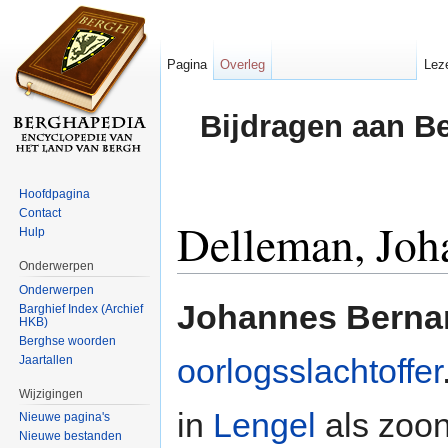
Pagina
Overleg
Lez
Bijdragen aan B
Hoofdpagina
Contact
Delleman, Joh
Hulp
Onderwerpen
Ga naar:
navigatie
,
zoeken
Onderwerpen
Johannes Berna
Barghief Index (Archief
HKB)
Berghse woorden
oorlogsslachtoffer
Jaartallen
Wijzigingen
in
Lengel
als zoo
Nieuwe pagina's
Nieuwe bestanden