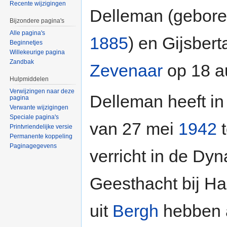
Recente wijzigingen
Delleman (gebore
Bijzondere pagina's
Alle pagina's
1885
) en Gijsber
Beginnetjes
Willekeurige pagina
Zandbak
Zevenaar
op 18 a
Hulpmiddelen
Verwijzingen naar deze
Delleman heeft in
pagina
Verwante wijzigingen
Speciale pagina's
van 27 mei
1942
t
Printvriendelijke versie
Permanente koppeling
Paginagegevens
verricht in de Dy
Geesthacht bij H
uit
Bergh
hebben a