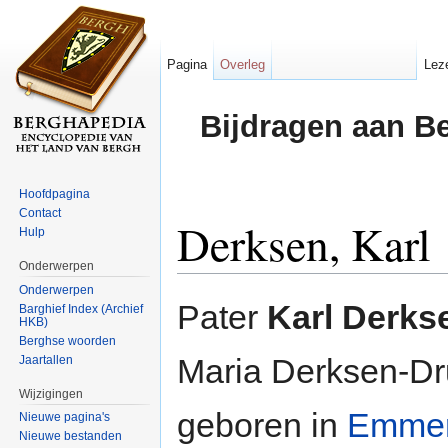
Pagina
Overleg
Lez
Bijdragen aan B
Hoofdpagina
Contact
Derksen, Karl
Hulp
Onderwerpen
Ga naar:
navigatie
,
zoeken
Onderwerpen
Pater
Karl Derks
Barghief Index (Archief
HKB)
Berghse woorden
Maria Derksen-Dru
Jaartallen
Wijzigingen
geboren in
Emmer
Nieuwe pagina's
Nieuwe bestanden