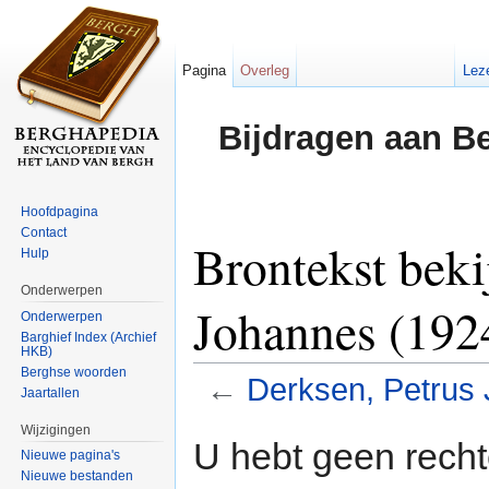
Pagina
Overleg
Lez
Bijdragen aan B
Hoofdpagina
Contact
Brontekst beki
Hulp
Onderwerpen
Johannes (192
Onderwerpen
Barghief Index (Archief
HKB)
Berghse woorden
←
Derksen, Petrus
Jaartallen
Ga naar:
navigatie
,
zoeken
Wijzigingen
U hebt geen rech
Nieuwe pagina's
Nieuwe bestanden