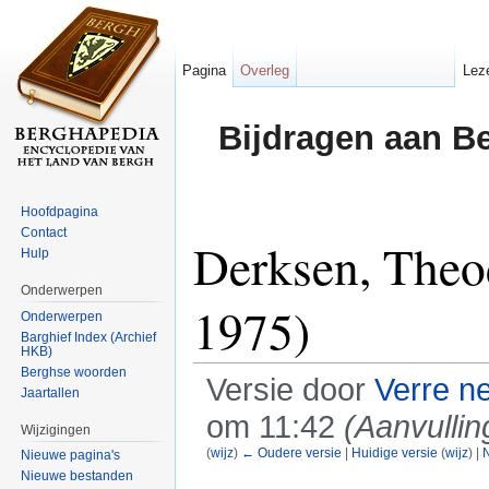
Pagina
Overleg
Lez
Bijdragen aan B
Hoofdpagina
Contact
Derksen, Theo
Hulp
Onderwerpen
1975)
Onderwerpen
Barghief Index (Archief
HKB)
Berghse woorden
Versie door
Verre n
Jaartallen
om 11:42
(Aanvullin
Wijzigingen
(
wijz
)
← Oudere versie
|
Huidige versie
(
wijz
) |
N
Nieuwe pagina's
Ga naar:
navigatie
,
zoeken
Nieuwe bestanden