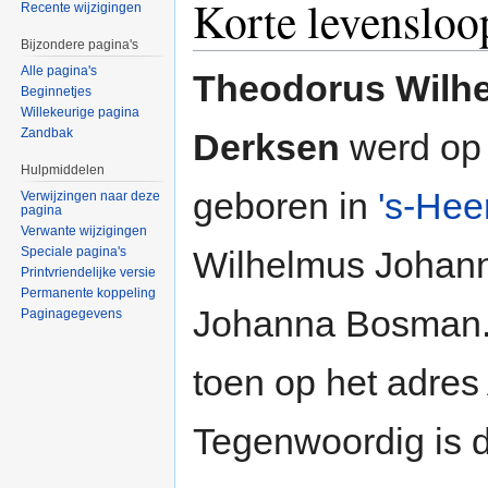
Korte levensloo
Recente wijzigingen
Bijzondere pagina's
Alle pagina's
Theodorus Wilhe
Beginnetjes
Willekeurige pagina
Zandbak
Derksen
werd op 
Hulpmiddelen
geboren in
's-Hee
Verwijzingen naar deze
pagina
Verwante wijzigingen
Wilhelmus Johann
Speciale pagina's
Printvriendelijke versie
Permanente koppeling
Johanna Bosman.
Paginagegevens
toen op het adres
Tegenwoordig is 