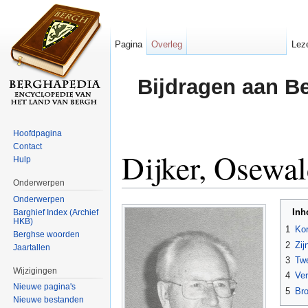
Pagina
Overleg
Lez
Bijdragen aan B
Hoofdpagina
Contact
Dijker, Osewa
Hulp
Onderwerpen
Ga naar:
navigatie
,
zoeken
Onderwerpen
Inh
Barghief Index (Archief
HKB)
1
Kor
Berghse woorden
2
Zij
Jaartallen
3
Tw
Wijzigingen
4
Ver
Nieuwe pagina's
5
Br
Nieuwe bestanden