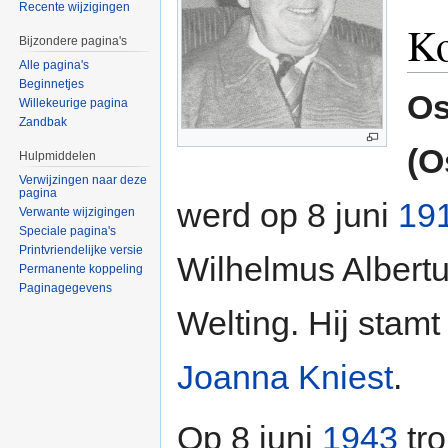
Recente wijzigingen
Ko
Bijzondere pagina's
Alle pagina's
Beginnetjes
Os
Willekeurige pagina
Zandbak
(O
Hulpmiddelen
Verwijzingen naar deze
pagina
werd op 8 juni
19
Verwante wijzigingen
Speciale pagina's
Printvriendelijke versie
Wilhelmus Albert
Permanente koppeling
Paginagegevens
Welting. Hij stamt
Joanna Kniest
.
Op 8 juni
1943
tro