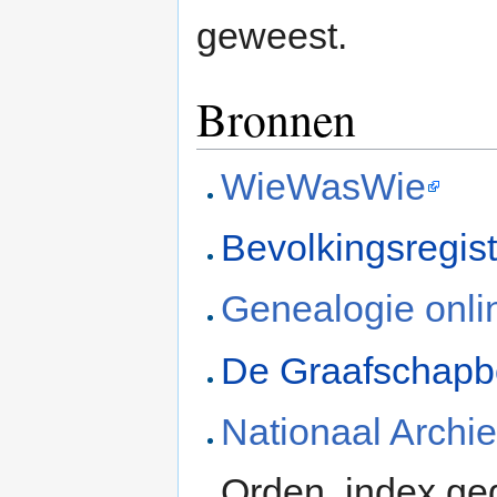
geweest.
Bronnen
WieWasWie
Bevolkingsregis
Genealogie onli
De Graafschap
Nationaal Archie
Orden, index g