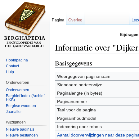
Pagina
Overleg
Lez
Bijdragen
Informatie over "Dijke
Ga naar:
navigatie
,
zoeken
Hoofdpagina
Basisgegevens
Contact
Hulp
Weergegeven paginanaam
Onderwerpen
Standaard sorteerwijze
Onderwerpen
Paginalengte (in bytes)
Barghief Index (Archief
HKB)
Paginanummer
Berghse woorden
Taal voor de pagina
Jaartallen
Paginainhoudmodel
Wijzigingen
Indexering door robots
Nieuwe pagina's
Aantal doorverwijzingen naar deze pagin
Nieuwe bestanden