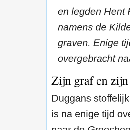
en legden Hent 
namens de Kilde
graven. Enige tijd
overgebracht naa
Zijn graf en zij
Duggans stoffelij
is na enige tijd o
naar de
Groesbee