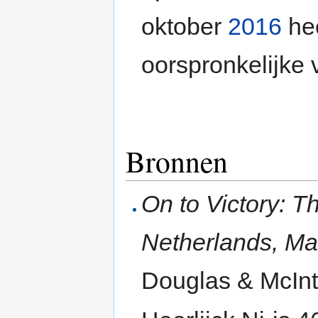
oktober
2016
hee
oorspronkelijke 
Bronnen
On to Victory: T
Netherlands, M
Douglas & McInt