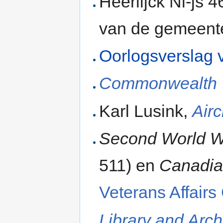
Heerlijck Ni-js 46
van de gemeent
Oorlogsverslag 
Commonwealth 
Karl Lusink,
Air
Second World 
511) en
Canadia
Veterans Affair
Library and Arc