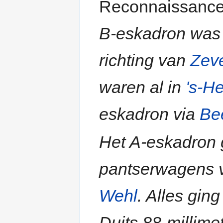
Reconnaissance
B-eskadron was
richting van
Zev
waren al in
's-H
eskadron via
Be
Het A-eskadron 
pantserwagens vo
Wehl
. Alles gin
Duits 88-millime