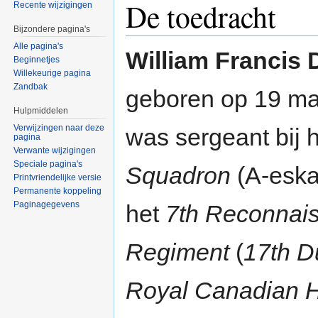
De toedracht
Recente wijzigingen
Bijzondere pagina's
Alle pagina's
William Francis
Beginnetjes
Willekeurige pagina
Zandbak
geboren op 19 m
Hulpmiddelen
Verwijzingen naar deze
was sergeant bij 
pagina
Verwante wijzigingen
Speciale pagina's
Squadron
(A-eska
Printvriendelijke versie
Permanente koppeling
Paginagegevens
het
7th Reconnai
Regiment
(
17th D
Royal Canadian 