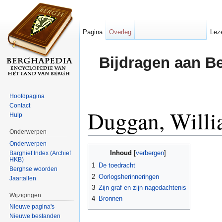
Pagina
Overleg
Lez
Bijdragen aan B
Hoofdpagina
Contact
Duggan, Willi
Hulp
Onderwerpen
Ga naar:
navigatie
,
zoeken
Onderwerpen
Inhoud
Barghief Index (Archief
[
verbergen
]
HKB)
1
De toedracht
Berghse woorden
2
Oorlogsherinneringen
Jaartallen
3
Zijn graf en zijn nagedachtenis
Wijzigingen
4
Bronnen
Nieuwe pagina's
Nieuwe bestanden