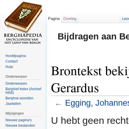
Pagina
Overleg
Lez
Bijdragen aan B
Hoofdpagina
Contact
Brontekst beki
Hulp
Onderwerpen
Gerardus
Onderwerpen
Barghief Index (Archief
HKB)
Berghse woorden
←
Egging, Johanne
Jaartallen
Ga naar:
navigatie
,
zoeken
Wijzigingen
U hebt geen rech
Nieuwe pagina's
Nieuwe bestanden