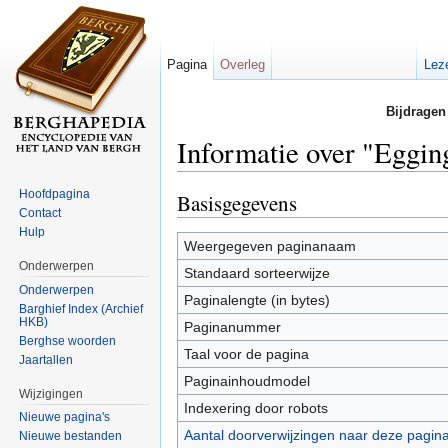
Pagina
Overleg
Lez
Bijdragen
Informatie over "Eggin
Ga naar:
navigatie
,
zoeken
Hoofdpagina
Basisgegevens
Contact
Hulp
Weergegeven paginanaam
Onderwerpen
Standaard sorteerwijze
Onderwerpen
Paginalengte (in bytes)
Barghief Index (Archief
HKB)
Paginanummer
Berghse woorden
Taal voor de pagina
Jaartallen
Paginainhoudmodel
Wijzigingen
Indexering door robots
Nieuwe pagina's
Aantal doorverwijzingen naar deze pagin
Nieuwe bestanden