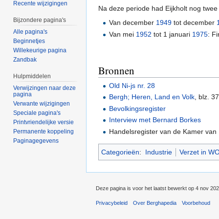
Recente wijzigingen
Na deze periode had Eijkholt nog twee 
Bijzondere pagina's
Van december
1949
tot december
Alle pagina's
Van mei
1952
tot 1 januari
1975
: F
Beginnetjes
Willekeurige pagina
Zandbak
Bronnen
Hulpmiddelen
Old Ni-js nr. 28
Verwijzingen naar deze
pagina
Bergh; Heren, Land en Volk
, blz. 3
Verwante wijzigingen
Bevolkingsregister
Speciale pagina's
Interview met Bernard Borkes
Printvriendelijke versie
Handelsregister van de Kamer van
Permanente koppeling
Paginagegevens
Categorieën
:
Industrie
Verzet in WO
Deze pagina is voor het laatst bewerkt op 4 nov 20
Privacybeleid
Over Berghapedia
Voorbehoud