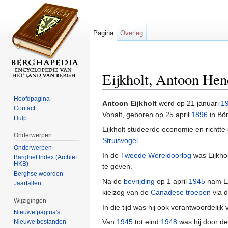
Pagina
Overleg
Eijkholt, Antoon Hen
Ga naar:
navigatie
,
zoeken
Hoofdpagina
Antoon Eijkholt
werd op 21 januari
1
Contact
Vonalt, geboren op 25 april
1896
in Bön
Hulp
Eijkholt studeerde economie en richtt
Onderwerpen
Struisvogel
.
Onderwerpen
In de
Tweede Wereldoorlog
was Eijkhol
Barghief Index (Archief
HKB)
te geven.
Berghse woorden
Na de
bevrijding
op 1 april
1945
nam Ei
Jaartallen
kielzog van de
Canadese troepen
via 
Wijzigingen
In die tijd was hij ook verantwoordelijk
Nieuwe pagina's
Van
1945
tot eind
1948
was hij door de 
Nieuwe bestanden