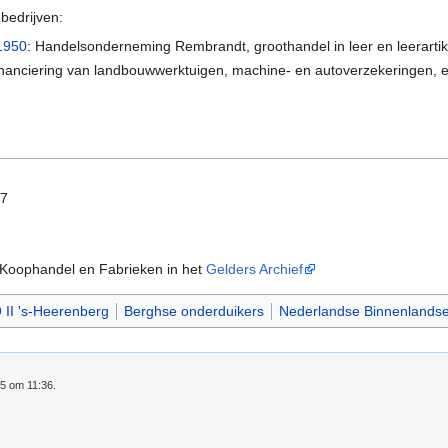
bedrijven:
1950
: Handelsonderneming Rembrandt, groothandel in leer en leerarti
inanciering van landbouwwerktuigen, machine- en autoverzekeringen, 
77
 Koophandel en Fabrieken in het
Gelders Archief
 II 's-Heerenberg
Berghse onderduikers
Nederlandse Binnenlandse 
25 om 11:36.