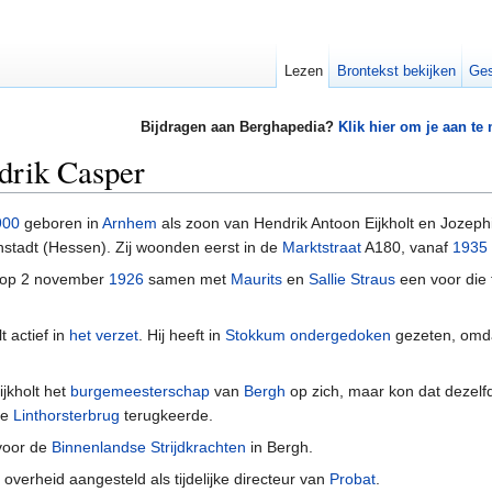
Lezen
Brontekst bekijken
Ges
Bijdragen aan Berghapedia?
Klik hier om je aan te
drik Casper
900
geboren in
Arnhem
als zoon van Hendrik Antoon Eijkholt en Jozep
stadt (Hessen). Zij woonden eerst in de
Marktstraat
A180, vanaf
1935
e op 2 november
1926
samen met
Maurits
en
Sallie Straus
een voor die 
t actief in
het verzet
. Hij heeft in
Stokkum
ondergedoken
gezeten, omdat
jkholt het
burgemeesterschap
van
Bergh
op zich, maar kon dat dezel
de
Linthorsterbrug
terugkeerde.
 voor de
Binnenlandse Strijdkrachten
in Bergh.
overheid aangesteld als tijdelijke directeur van
Probat
.