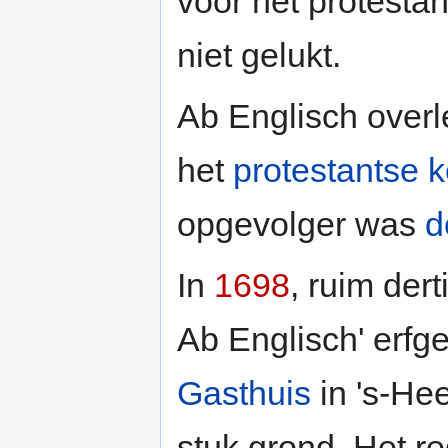
voor het protestan
niet gelukt.
Ab Englisch over
het
protestantse k
opgevolger was
d
In
1698
, ruim dert
Ab Englisch' erf
Gasthuis
in 's-Hee
stuk grond. Het reg