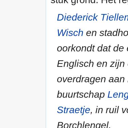
Diederick Tiell
Wisch
en stadh
oorkondt dat de
Englisch en zij
overdragen aan h
buurtschap
Leng
Straetje
, in ruil
Borchlengel.