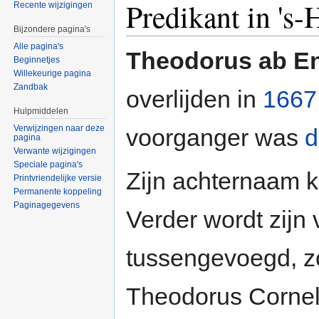
Predikant in 's
Recente wijzigingen
Bijzondere pagina's
Alle pagina's
Theodorus ab En
Beginnetjes
Willekeurige pagina
Zandbak
overlijden in
1667
Hulpmiddelen
Verwijzingen naar deze
voorganger was
d
pagina
Verwante wijzigingen
Speciale pagina's
Zijn achternaam k
Printvriendelijke versie
Permanente koppeling
Paginagegevens
Verder wordt zij
tussengevoegd, zo
Theodorus Corneli