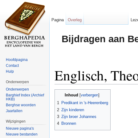
Pagina
Overleg
Lez
Bijdragen aan B
Hoofdpagina
Contact
Englisch, The
Hulp
Onderwerpen
Ga naar:
navigatie
,
zoeken
Onderwerpen
Inhoud
Barghief Index (Archief
[
verbergen
]
HKB)
1
Predikant in 's-Heerenberg
Berghse woorden
2
Zijn kinderen
Jaartallen
3
Zijn broer Johannes
Wijzigingen
4
Bronnen
Nieuwe pagina's
Nieuwe bestanden